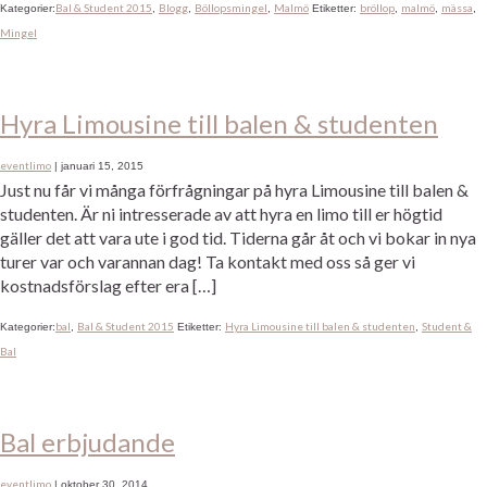
Bal & Student 2015
Blogg
Böllopsmingel
Malmö
bröllop
malmö
mässa
Kategorier:
,
,
,
Etiketter:
,
,
,
Mingel
Hyra Limousine till balen & studenten
eventlimo
|
januari 15, 2015
Just nu får vi många förfrågningar på hyra Limousine till balen &
studenten. Är ni intresserade av att hyra en limo till er högtid
gäller det att vara ute i god tid. Tiderna går åt och vi bokar in nya
turer var och varannan dag! Ta kontakt med oss så ger vi
kostnadsförslag efter era […]
bal
Bal & Student 2015
Hyra Limousine till balen & studenten
Student &
Kategorier:
,
Etiketter:
,
Bal
Bal erbjudande
eventlimo
|
oktober 30, 2014