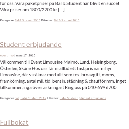
för oss. Våra paketpriser på Bal & Student har blivit en succé!
Våra priser om 1800/2200 kr […]
Bal & Student 2015
Bal & Student 2015
Kategorier:
Etiketter:
Student erbjudande
eventlimo
|
mars 17, 2015
Välkommen till Event Limousine Malmö, Lund, Helsingborg,
Österlen, Skåne Hos oss får ni alltid ett fast pris när ni hyr
Limousine, där vi räknar med allt som tex. broavgift, moms,
framkörning, antal mil, tid, bensin, städning & chaufför mm. Inget
tillkommer, inga överraskningar! Ring oss på 040-699 6700
bal
Bal & Student 2015
Bal & Student
Student erbjudande
Kategorier:
,
Etiketter:
,
Fullbokat