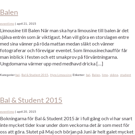
Balen
eventlimo
|
april 21, 2015
Limousine till Balen När man ska hyra limousine till balen är det
själva entrén som är viktigast. Man vill göra en storslagen entre
med sina vänner på röda mattan medan släkt och vänner
fotograferar och förevigar eventet. Som limousinechaufför får
man inblick i festen och ett smakprov på förväntningarna.
Ungdomarna värmer upp med medhavd dricka […]
bal
Bal & Student 2015
Hyra Limousine
bal
Balen
limo
skåne
student
Kategorier:
,
,
Etiketter:
,
,
,
,
Bal & Student 2015
eventlimo
|
april 20, 2015
Bokningarna för Bal & Student 2015 är i full gång och vi har snart
inte mycket tider kvar under dom veckorna det är som mest för
oss att göra. Slutet på Maj och början på Juni är helt galet mycket