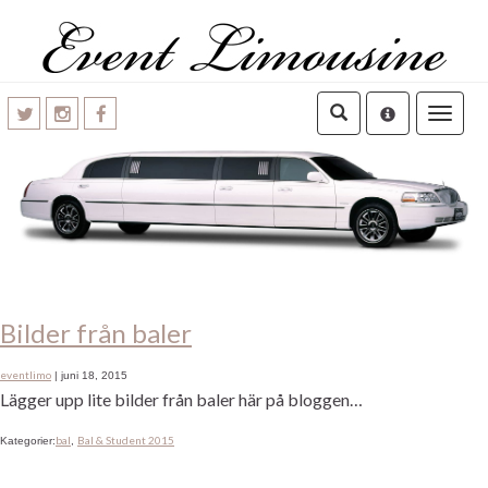
Toggle
navigatio
Bilder från baler
eventlimo
|
juni 18, 2015
Lägger upp lite bilder från baler här på bloggen…
bal
Bal & Student 2015
Kategorier:
,