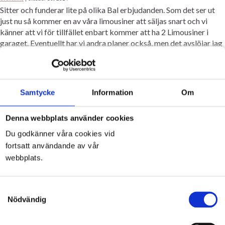
Sitter och funderar lite på olika Bal erbjudanden. Som det ser ut
just nu så kommer en av våra limousiner att säljas snart och vi
känner att vi för tillfället enbart kommer att ha 2 Limousiner i
garaget. Eventuellt har vi andra planer också, men det avslöjar jag
inte nu… Eftersom att trycket var så […]
bal
Bal & Student 2015
erbjudande
Event Limousine Malmö Lund Skåne
Kategorier:
,
,
,
Etiketter:
bal
erbjudande
,
Samtycke
Information
Om
Denna webbplats använder cookies
Student 2015 i Skåne
Du godkänner våra cookies vid
fortsatt användande av vår
eventlimo
|
september 24, 2014
Student 2015 Även om sommaren 2014 knappt har slutat så
webbplats.
förbereds Student 2015 i Skåne. Vi har börjat fylla på med
bokningar, även om det inte är så mycket förfrågningar just nu.
Samtyckesval
Dom som verkligen vill ha en limo till sin högtidsdag är ute i god
Nödvändig
tid! Vi kör i hela Skåne som t ex. Helsingborg, […]
Bal & Student 2015
Båstad
Eslöv
Halmstad
Båstad
halmstad
limo
Kategorier:
,
,
,
Etiketter:
,
,
,