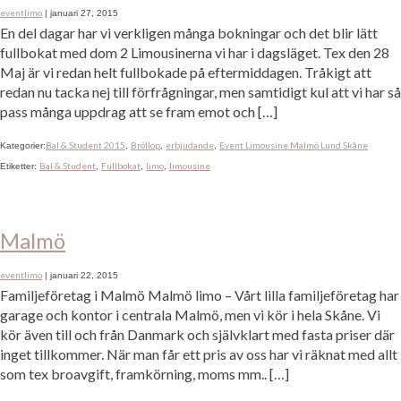
eventlimo
|
januari 27, 2015
En del dagar har vi verkligen många bokningar och det blir lätt
fullbokat med dom 2 Limousinerna vi har i dagsläget. Tex den 28
Maj är vi redan helt fullbokade på eftermiddagen. Tråkigt att
redan nu tacka nej till förfrågningar, men samtidigt kul att vi har så
pass många uppdrag att se fram emot och […]
Bal & Student 2015
Bröllop
erbjudande
Event Limousine Malmö Lund Skåne
Kategorier:
,
,
,
Bal & Student
Fullbokat
limo
limousine
Etiketter:
,
,
,
Malmö
eventlimo
|
januari 22, 2015
Familjeföretag i Malmö Malmö limo – Vårt lilla familjeföretag har
garage och kontor i centrala Malmö, men vi kör i hela Skåne. Vi
kör även till och från Danmark och självklart med fasta priser där
inget tillkommer. När man får ett pris av oss har vi räknat med allt
som tex broavgift, framkörning, moms mm.. […]