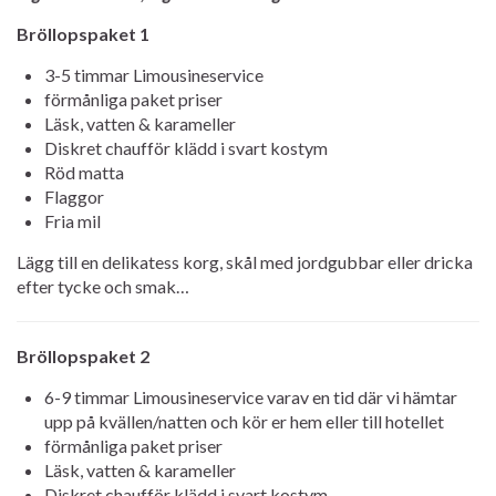
Bröllopspaket 1
3-5 timmar Limousineservice
förmånliga paket priser
Läsk, vatten & karameller
Diskret chaufför klädd i svart kostym
Röd matta
Flaggor
Fria mil
Lägg till en delikatess korg, skål med jordgubbar eller dricka
efter tycke och smak…
Bröllopspaket 2
6-9 timmar Limousineservice varav en tid där vi hämtar
upp på kvällen/natten och kör er hem eller till hotellet
förmånliga paket priser
Läsk, vatten & karameller
Diskret chaufför klädd i svart kostym