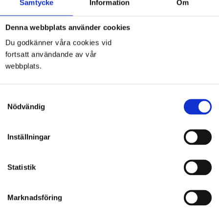
Samtycke
Information
Om
Denna webbplats använder cookies
Du godkänner våra cookies vid
LIMOUSINE BLOGGEN
fortsatt användande av vår
webbplats.
Vår nya Silver Limousine
Bentley Flying Spur Continental
Tack
Samtyckesval
Bröllop i Raus Kyrka i Helsingborg
Nödvändig
autumn limousine
HITTA INLÄGG I BLOGGEN
Inställningar
Hitta
inlägg
Statistik
i
bloggen
Marknadsföring