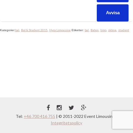
fotograferar och förevigar eventet. Som limousinechaufför får
man inblick i festen och ett smakprov på förväntningarna.
Avvisa
Ungdomarna värmer upp med medhavd dricka […]
bal
Bal & Student 2015
Hyra Limousine
bal
Balen
limo
skåne
student
Kategorier:
,
,
Etiketter:
,
,
,
,
Tel:
+46 700 416 755
| © 2011-2022 Event Limousine |
Integritetspolicy