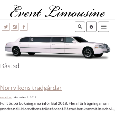
Toggle
navigatio
Båstad
Norrvikens trädgårdar
eventlimo
|
december 1, 2017
Fullt ös på bokningarna inför Bal 2018. Flera förfrågningar om
uppdrag till Norrvikens trädgårdar i Båstad har kommit in och vi
fyller på i bokningskalendern hela tiden. Verkar som att åka limo