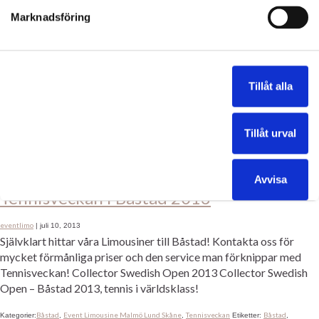
Tennisveckan Båstad 2014
Marknadsföring
eventlimo
|
juni 12, 2014
23 dagar kvar till årets Tennisvecka i Båstad 2014. Vi har
paketlösningar för företag och privatpersoner som vill lyxa till det
Tillåt alla
lite extra. Självklart fakturerar vi och ni får alltid ett fast pris efter
den service ni vill ha. Inget är omöjligt!
Tillåt urval
Båstad
Tennisveckan
Båstad
tennisveckan
Tennisveckan Båstad 2014
Kategorier:
,
Etiketter:
,
,
Avvisa
Tennisveckan i Båstad 2013
eventlimo
|
juli 10, 2013
Självklart hittar våra Limousiner till Båstad! Kontakta oss för
mycket förmånliga priser och den service man förknippar med
Tennisveckan! Collector Swedish Open 2013 Collector Swedish
Open – Båstad 2013, tennis i världsklass!
Båstad
Event Limousine Malmö Lund Skåne
Tennisveckan
Båstad
Kategorier:
,
,
Etiketter:
,