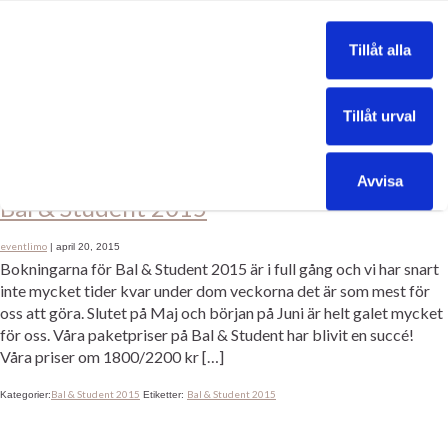
bekvämt omsluten av den lyx man bara kan tänka sig. En lyxig bar
med champagne och whisky glas samt ett isbad för medhavd
Tillåt alla
dricka. […]
Bal & Student 2016
Limousine
rosa limousine
Bal & Student 2015
Kategorier:
,
,
Etiketter:
,
Tillåt urval
Hässleholm
limousine
,
Avvisa
Bal & Student 2015
eventlimo
|
april 20, 2015
Bokningarna för Bal & Student 2015 är i full gång och vi har snart
inte mycket tider kvar under dom veckorna det är som mest för
oss att göra. Slutet på Maj och början på Juni är helt galet mycket
för oss. Våra paketpriser på Bal & Student har blivit en succé!
Våra priser om 1800/2200 kr […]
Bal & Student 2015
Bal & Student 2015
Kategorier:
Etiketter: