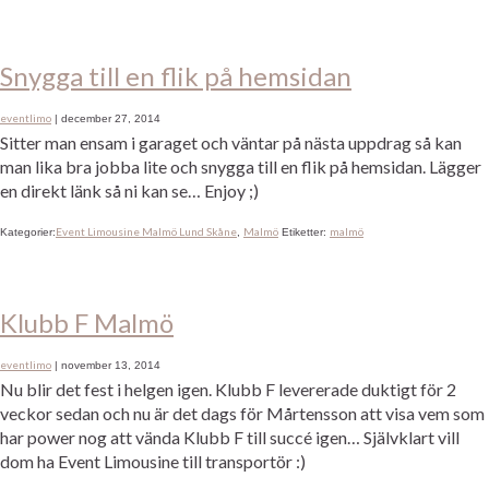
Snygga till en flik på hemsidan
eventlimo
|
december 27, 2014
Sitter man ensam i garaget och väntar på nästa uppdrag så kan
man lika bra jobba lite och snygga till en flik på hemsidan. Lägger
en direkt länk så ni kan se… Enjoy ;)
Event Limousine Malmö Lund Skåne
Malmö
malmö
Kategorier:
,
Etiketter:
Klubb F Malmö
eventlimo
|
november 13, 2014
Nu blir det fest i helgen igen. Klubb F levererade duktigt för 2
veckor sedan och nu är det dags för Mårtensson att visa vem som
har power nog att vända Klubb F till succé igen… Självklart vill
dom ha Event Limousine till transportör :)