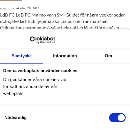
eventlimo
|
oktober 26, 2013
LdB FC LdB FC Malmö vann SM-Guldet för några veckor sedan
och självklart fick tjejerna åka Limousine från matchen.
Guldhattar, champagne & sång hela natten lång! Hörde på en
intervju med en av tjejerna på en web-tv kanal svara på frågan hur
dom har firat vinsten, och hon svarade -Vi har åkt den rosa
limousinen! […]
Samtycke
Information
Om
Ldb
Malmö
Idrott
Ldb
LdB FC
Tjejfotboll
Kategorier:
,
Etiketter:
,
,
,
Denna webbplats använder cookies
Du godkänner våra cookies vid
Malmö-Kastrup airport
fortsatt användande av vår
webbplats.
eventlimo
|
oktober 5, 2013
Dagens första uppdrag är utförd och det var en Malmö-Kastrup
airport tur. Helt rätt att ta en limo till flygplatsen och börja
Samtyckesval
semestern på ett fantastiskt sätt! Nu Ska Limon göras i ordning
Nödvändig
för ett bröllop, men först lite vila! Dagen är lång så det gäller att
ta det lugnt också.