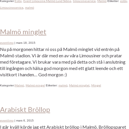
Eslöv
Event Limousine Malmö Lund Skåne
limousineservice
Malmö
eslöv
Kategorier:
,
,
,
Etiketter:
,
Limousineservice
malmö
,
Malmö minglet
eventlimo
|
mars 18, 2015
Nu på morgonen hittar ni oss på Malmö minglet vid entrén på
Malmö stadion. Vi är där med en av våra Limousiner och pratar
med företagare. Vi brukar vara med på detta och stå i anslutning
till ingången och hälsa god morgon med ett glatt leende och ett
visitkort i handen… God morgon :)
Malmö
Malmö mingel
malmö
Malmö minglet
Mingel
Kategorier:
,
Etiketter:
,
,
Arabiskt Bröllop
eventlimo
|
mars 6, 2015
I går kväll körde jag ett Arabiskt bröllop i Malmö. Bröllopsparet