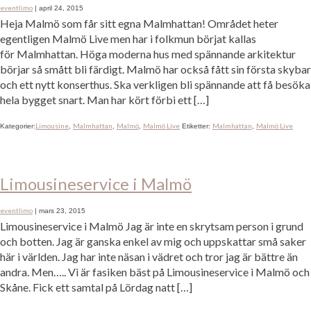
eventlimo
|
april 24, 2015
Heja Malmö som får sitt egna Malmhattan! Området heter
egentligen Malmö Live men har i folkmun börjat kallas
för Malmhattan. Höga moderna hus med spännande arkitektur
börjar så smått bli färdigt. Malmö har också fått sin första skybar
och ett nytt konserthus. Ska verkligen bli spännande att få besöka
hela bygget snart. Man har kört förbi ett […]
Limousine
Malmhattan
Malmö
Malmö Live
Malmhattan
Malmö Live
Kategorier:
,
,
,
Etiketter:
,
Limousineservice i Malmö
eventlimo
|
mars 23, 2015
Limousineservice i Malmö Jag är inte en skrytsam person i grund
och botten. Jag är ganska enkel av mig och uppskattar små saker
här i världen. Jag har inte näsan i vädret och tror jag är bättre än
andra. Men….. Vi är fasiken bäst på Limousineservice i Malmö och
Skåne. Fick ett samtal på Lördag natt […]