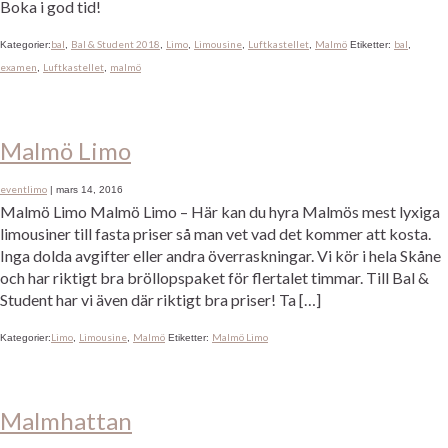
Boka i god tid!
bal
Bal & Student 2018
Limo
Limousine
Luftkastellet
Malmö
bal
Kategorier:
,
,
,
,
,
Etiketter:
,
examen
Luftkastellet
malmö
,
,
Malmö Limo
eventlimo
|
mars 14, 2016
Malmö Limo Malmö Limo – Här kan du hyra Malmös mest lyxiga
limousiner till fasta priser så man vet vad det kommer att kosta.
Inga dolda avgifter eller andra överraskningar. Vi kör i hela Skåne
och har riktigt bra bröllopspaket för flertalet timmar. Till Bal &
Student har vi även där riktigt bra priser! Ta […]
Limo
Limousine
Malmö
Malmö Limo
Kategorier:
,
,
Etiketter:
Malmhattan