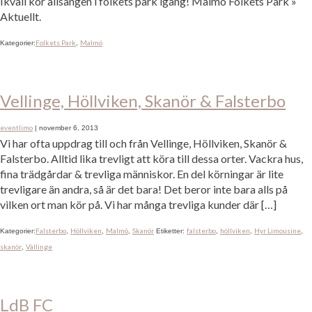
Ikväll kör allsången i folkets park igång! Malmö Folkets Park »
Aktuellt.
Folkets Park
Malmö
Kategorier:
,
Vellinge, Höllviken, Skanör & Falsterbo
eventlimo
|
november 6, 2013
Vi har ofta uppdrag till och från Vellinge, Höllviken, Skanör &
Falsterbo. Alltid lika trevligt att köra till dessa orter. Vackra hus,
fina trädgårdar & trevliga människor. En del körningar är lite
trevligare än andra, så är det bara! Det beror inte bara alls på
vilken ort man kör på. Vi har många trevliga kunder där […]
Falsterbo
Höllviken
Malmö
Skanör
falsterbo
höllviken
Hyr Limousine
Kategorier:
,
,
,
Etiketter:
,
,
,
skanör
Vällinge
,
LdB FC