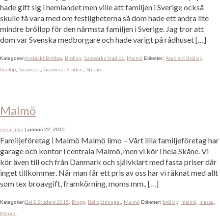
hade gift sig i hemlandet men ville att familjen i Sverige också
skulle få vara med om festligheterna så dom hade ett andra lite
mindre bröllop för den närmsta familjen i Sverige. Jag tror att
dom var Svenska medborgare och hade varigt på rådhuset […]
Arabiskt Bröllop
Bröllop
Gasworks Studios
Malmö
Arabiskt Bröllop
Kategorier:
,
,
,
Etiketter:
,
bröllop
Gasworks
Gasworks Studios
Studio
,
,
,
Malmö
eventlimo
|
januari 22, 2015
Familjeföretag i Malmö Malmö limo – Vårt lilla familjeföretag har
garage och kontor i centrala Malmö, men vi kör i hela Skåne. Vi
kör även till och från Danmark och självklart med fasta priser där
inget tillkommer. När man får ett pris av oss har vi räknat med allt
som tex broavgift, framkörning, moms mm.. […]
Bal & Student 2015
Blogg
Böllopsmingel
Malmö
bröllop
malmö
mässa
Kategorier:
,
,
,
Etiketter:
,
,
,
Mingel