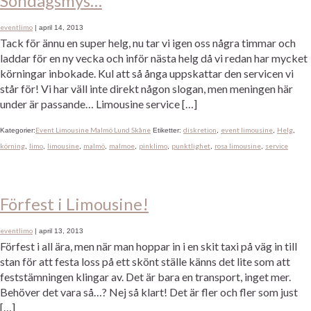
Söndagsmys…
eventlimo
|
april 14, 2013
Tack för ännu en super helg, nu tar vi igen oss några timmar och
laddar för en ny vecka och inför nästa helg då vi redan har mycket
körningar inbokade. Kul att så ånga uppskattar den servicen vi
står för! Vi har väll inte direkt någon slogan, men meningen här
under är passande… Limousine service […]
Event Limousine Malmö Lund Skåne
diskretion
event limousine
Helg
Kategorier:
Etiketter:
,
,
,
körning
limo
limousine
malmö
malmoe
pinklimo
punktlighet
rosa limousine
service
,
,
,
,
,
,
,
,
Förfest i Limousine!
eventlimo
|
april 13, 2013
Förfest i all ära, men när man hoppar in i en skit taxi på väg in till
stan för att festa loss på ett skönt ställe känns det lite som att
feststämningen klingar av. Det är bara en transport, inget mer.
Behöver det vara så…? Nej så klart! Det är fler och fler som just
[…]