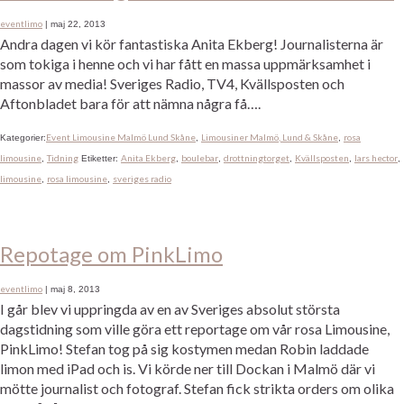
eventlimo
|
maj 22, 2013
Andra dagen vi kör fantastiska Anita Ekberg! Journalisterna är
som tokiga i henne och vi har fått en massa uppmärksamhet i
massor av media! Sveriges Radio, TV4, Kvällsposten och
Aftonbladet bara för att nämna några få….
Event Limousine Malmö Lund Skåne
Limousiner Malmö, Lund & Skåne
rosa
Kategorier:
,
,
limousine
Tidning
Anita Ekberg
boulebar
drottningtorget
Kvällsposten
lars hector
,
Etiketter:
,
,
,
,
,
limousine
rosa limousine
sveriges radio
,
,
Repotage om PinkLimo
eventlimo
|
maj 8, 2013
I går blev vi uppringda av en av Sveriges absolut största
dagstidning som ville göra ett reportage om vår rosa Limousine,
PinkLimo! Stefan tog på sig kostymen medan Robin laddade
limon med iPad och is. Vi körde ner till Dockan i Malmö där vi
mötte journalist och fotograf. Stefan fick strikta orders om olika