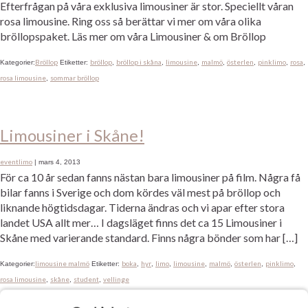
Efterfrågan på våra exklusiva limousiner är stor. Speciellt våran
rosa limousine. Ring oss så berättar vi mer om våra olika
bröllopspaket. Läs mer om våra Limousiner & om Bröllop
Bröllop
bröllop
bröllop i skåna
limousine
malmö
österlen
pinklimo
rosa
Kategorier:
Etiketter:
,
,
,
,
,
,
,
rosa limousine
sommar bröllop
,
Limousiner i Skåne!
eventlimo
|
mars 4, 2013
För ca 10 år sedan fanns nästan bara limousiner på film. Några få
bilar fanns i Sverige och dom kördes väl mest på bröllop och
liknande högtidsdagar. Tiderna ändras och vi apar efter stora
landet USA allt mer… I dagsläget finns det ca 15 Limousiner i
Skåne med varierande standard. Finns några bönder som har […]
limousine malmö
boka
hyr
limo
limousine
malmö
österlen
pinklimo
Kategorier:
Etiketter:
,
,
,
,
,
,
,
rosa limousine
skåne
student
vellinge
,
,
,