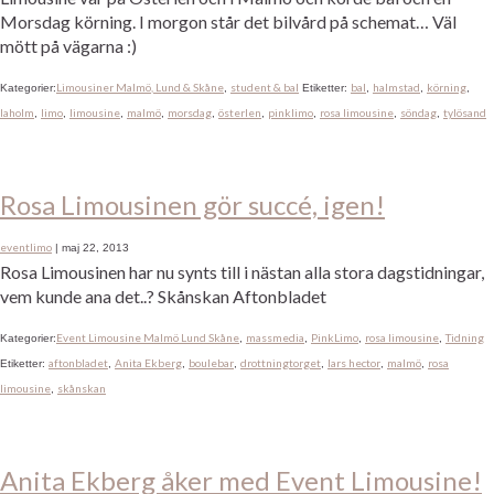
Morsdag körning. I morgon står det bilvård på schemat… Väl
mött på vägarna :)
Limousiner Malmö, Lund & Skåne
student & bal
bal
halmstad
körning
Kategorier:
,
Etiketter:
,
,
,
laholm
limo
limousine
malmö
morsdag
österlen
pinklimo
rosa limousine
söndag
tylösand
,
,
,
,
,
,
,
,
,
Rosa Limousinen gör succé, igen!
eventlimo
|
maj 22, 2013
Rosa Limousinen har nu synts till i nästan alla stora dagstidningar,
vem kunde ana det..? Skånskan Aftonbladet
Event Limousine Malmö Lund Skåne
massmedia
PinkLimo
rosa limousine
Tidning
Kategorier:
,
,
,
,
aftonbladet
Anita Ekberg
boulebar
drottningtorget
lars hector
malmö
rosa
Etiketter:
,
,
,
,
,
,
limousine
skånskan
,
Anita Ekberg åker med Event Limousine!