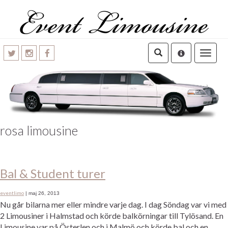
Toggle
navigatio
rosa limousine
Bal & Student turer
eventlimo
|
maj 26, 2013
Nu går bilarna mer eller mindre varje dag. I dag Söndag var vi med
2 Limousiner i Halmstad och körde balkörningar till Tylösand. En
Limousine var på Österlen och i Malmö och körde bal och en