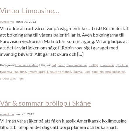
Vinter Limousine…
eventlimo
|
mars 20, 2013
Vi trodde alla att våren var på väg, men icke… Trist! Kul är det iaf
att bokningarna till vårens baler trillar in. Även bokningarna till
Eurovision veckorna i Malmö har kommit igång. Vi får glädjas åt
att det är vårtäcken om något! Robin roar sig i garaget med
invändig bilvård! Allt går att skura och […]
limousine malmö
bal
baler
boka limousine
bröllop
eurovision
hyra limo
Kategorier:
Etiketter:
,
,
,
,
,
,
hyra rosa limo
limo
limo vellinge
Limousine Malmö
lomma
lund
pinklimo
rosa limousine
,
,
,
,
,
,
,
,
student
vellinge
,
Vår & sommar bröllop i Skåne
eventlimo
|
mars 5, 2013
Vill man vara säker på att få en klassik Amerikansk lyxlimousine
till sitt bröllop är det dags att börja planera och boka snart.