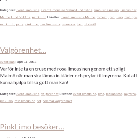
Event Limousine
Event Limousine Malmö Lund Skåne
limousine malmö
Limousiner
Kategorier:
,
,
,
Malmö, Lund & Skåne
nattklubb
Event Limousine Malmö
förfest
ipad
limo
möhippa
,
Etiketter:
,
,
,
,
,
nattklubb
party
pinklimo
rosa limousine
svensexa
taxi
utekväll
,
,
,
,
,
,
Välgörenhet…
eventlimo
|
april 11, 2013
Varför inte ta en cruse med rosa limousinen genom ett soligt
Malmö när man ska lämna in kläder och prylar till myrorna. Kul att
kunna hjälpa till så gott man kan!
Event Limousine
välgörenhet
event limousine
limo
malmö stad
myrorna
Kategorier:
,
Etiketter:
,
,
,
,
pinklimo
rosa limousine
sol
sommar välgörenhet
,
,
,
PinkLimo besöker…