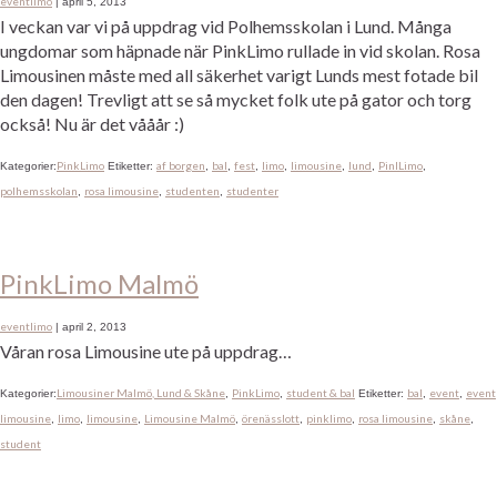
eventlimo
|
april 5, 2013
I veckan var vi på uppdrag vid Polhemsskolan i Lund. Många
ungdomar som häpnade när PinkLimo rullade in vid skolan. Rosa
Limousinen måste med all säkerhet varigt Lunds mest fotade bil
den dagen! Trevligt att se så mycket folk ute på gator och torg
också! Nu är det vååår :)
PinkLimo
af borgen
bal
fest
limo
limousine
lund
PinlLimo
Kategorier:
Etiketter:
,
,
,
,
,
,
,
polhemsskolan
rosa limousine
studenten
studenter
,
,
,
PinkLimo Malmö
eventlimo
|
april 2, 2013
Våran rosa Limousine ute på uppdrag…
Limousiner Malmö, Lund & Skåne
PinkLimo
student & bal
bal
event
event
Kategorier:
,
,
Etiketter:
,
,
limousine
limo
limousine
Limousine Malmö
örenässlott
pinklimo
rosa limousine
skåne
,
,
,
,
,
,
,
,
student