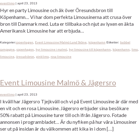
eventlimo
|
april 23, 2013
Hyr en party Limousine och åk över Öresundsbron till
Köpenhamn… Vi har dom perfekta Limousinerna att crusa över
bron till Danmark med. Luta er tillbaka och njut av lyxen en äkta
Amerikansk Limousine har att erbjuda…
copenhagen
Event Limousine Malmö Lund Skåne
köpenhamn
bubbel
Kategorier:
,
,
Etiketter:
campagne
copenhagen
hyr limousine i malmö
hyr limousine till köpenhamn
köpenhamn
limo
,
,
,
,
,
,
limousine
öresudsbron
pinklimo
rosa limousine
,
,
,
Event Limousine Malmö & Jägersro
eventlimo
|
april 23, 2013
I kväll har Jägersro Tjejkväll och vi på Event Limousine är där med
en vit och en rosa Limousine. Jägersro erbjuder sina besökare
50% rabatt på Limousine turer till och ifrån Jägersro. Fotade
annonsen i programbladet… Är du nyfiken på hur våra Limousiner
ser ut på insidan är du välkommen att kika in i dom […]