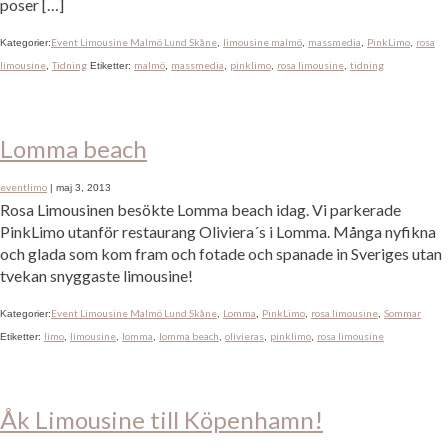
poser […]
Event Limousine Malmö Lund Skåne
limousine malmö
massmedia
PinkLimo
rosa
Kategorier:
,
,
,
,
limousine
Tidning
malmö
massmedia
pinklimo
rosa limousine
tidning
,
Etiketter:
,
,
,
,
Lomma beach
eventlimo
|
maj 3, 2013
Rosa Limousinen besökte Lomma beach idag. Vi parkerade
PinkLimo utanför restaurang Oliviera´s i Lomma. Många nyfikna
och glada som kom fram och fotade och spanade in Sveriges utan
tvekan snyggaste limousine!
Event Limousine Malmö Lund Skåne
Lomma
PinkLimo
rosa limousine
Sommar
Kategorier:
,
,
,
,
limo
limousine
lomma
lomma beach
olivieras
pinklimo
rosa limousine
Etiketter:
,
,
,
,
,
,
Åk Limousine till Köpenhamn!