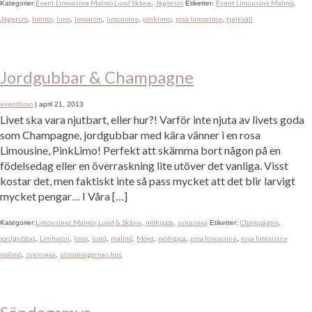
Event Limousine Malmö Lund Skåne
Jägersro
Event Limousine Malmö
Kategorier:
,
Etiketter:
,
Jägersro
limmo
limo
limousin
limousine
pinklimo
rosa limousine
tjejkväll
,
,
,
,
,
,
,
Jordgubbar & Champagne
eventlimo
|
april 21, 2013
Livet ska vara njutbart, eller hur?! Varför inte njuta av livets goda
som Champagne, jordgubbar med kära vänner i en rosa
Limousine, PinkLimo! Perfekt att skämma bort någon på en
födelsedag eller en överraskning lite utöver det vanliga. Visst
kostar det, men faktiskt inte så pass mycket att det blir larvigt
mycket pengar… I Våra […]
Limousiner Malmö, Lund & Skåne
möhippa
svensexa
Champagne
Kategorier:
,
,
Etiketter:
,
jordgubbar
Limhamn
limo
lund
malmö
Moet
möhippa
rosa limousine
rosa limousine
,
,
,
,
,
,
,
,
malmö
svensexa
utmaningarnas hus
,
,