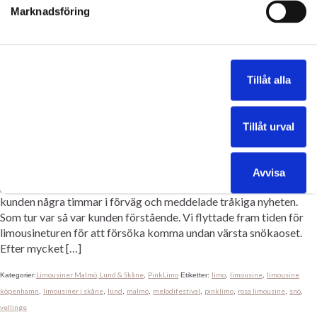
att vara ute i god tid. Det gäller även våra vita Lincoln limousiner
Marknadsföring
är […]
student & bal
af borgen
bal
baler
fest
limo
limousine
pinklimo
rosa
Kategorier:
Etiketter:
,
,
,
,
,
,
,
limousine
student
studenten
,
,
Tillåt alla
Rosa Limousine malmö
Tillåt urval
eventlimo
|
december 9, 2012
Idag trodde vi att vi skulle vara tvungna att ställa in en körning
Avvisa
pga vädret. Klass 2 varning med kaotiskt trafikläge. Vi ringde upp
kunden några timmar i förväg och meddelade tråkiga nyheten.
Som tur var så var kunden förstående. Vi flyttade fram tiden för
limousineturen för att försöka komma undan värsta snökaoset.
Efter mycket […]
Limousiner Malmö, Lund & Skåne
PinkLimo
limo
limousine
limousine
Kategorier:
,
Etiketter:
,
,
köpenhamn
limousiner i skåne
lund
malmö
melodifestival
pinklimo
rosa limousine
snö
,
,
,
,
,
,
,
,
vellinge