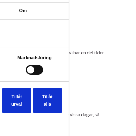
Om
 vi fullbokade till alla baler men vi har en del tider
Marknadsföring
Tillåt
Tillåt
urval
alla
egränsade. Vi kommer bli fullbokade vissa dagar, så
 […]