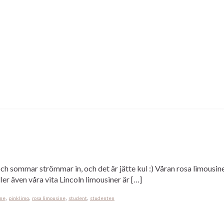
nd. Många ungdomar som häpnade när PinkLimo rullade in vid skola
 mycket folk ute på gator och torg också! Nu är det vååår :)
inlLimo
polhemsskolan
rosa limousine
studenten
studenter
,
,
,
,
och sommar strömmar in, och det är jätte kul :) Våran rosa limousine
ller även våra vita Lincoln limousiner är […]
ine
pinklimo
rosa limousine
student
studenten
,
,
,
,