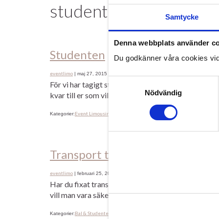
studenten
Samtycke
Denna webbplats använder c
Studenten
Du godkänner våra cookies vid
eventlimo
|
maj 27, 2015
Samtyckesval
För vi har tagigt studenten…. Grattis alla våra yngre
Nödvändig
kvar till er som vill åka limo på studenten. Vi är u
Event Limousine Malmö Lund Skåne
limousine
österl
Kategorier:
Etiketter:
,
Transport till studenten
eventlimo
|
februari 25, 2014
Har du fixat transport till studenten? Inte..? Då är 
vill man vara säker på att få en äkta Amerikansk lim
Bal & Studenten 2014
bal
student 2014
studenten
Kategorier:
Etiketter:
,
,
,