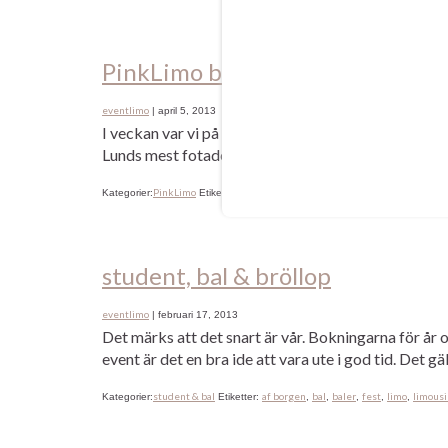
PinkLimo besöker…
eventlimo
|
april 5, 2013
I veckan var vi på uppdrag vid Polhemsskolan i Lu
Lunds mest fotade bil den dagen! Trevligt att se så
PinkLimo
af borgen
bal
fest
limo
limousine
lund
P
Kategorier:
Etiketter:
,
,
,
,
,
,
student, bal & bröllop
eventlimo
|
februari 17, 2013
Det märks att det snart är vår. Bokningarna för år 
event är det en bra ide att vara ute i god tid. Det gä
student & bal
af borgen
bal
baler
fest
limo
limous
Kategorier:
Etiketter:
,
,
,
,
,