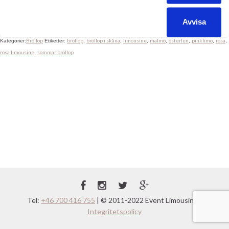
rosa limousine. Ring oss så berättar vi mer om våra olika
bröllopspaket. Läs mer om våra Limousiner & om Bröllop
Avvisa
Bröllop
bröllop
bröllop i skåna
limousine
malmö
österlen
pinklimo
rosa
Kategorier:
Etiketter:
,
,
,
,
,
,
,
rosa limousine
sommar bröllop
,
Tel:
+46 700 416 755
| © 2011-2022 Event Limousine |
Integritetspolicy