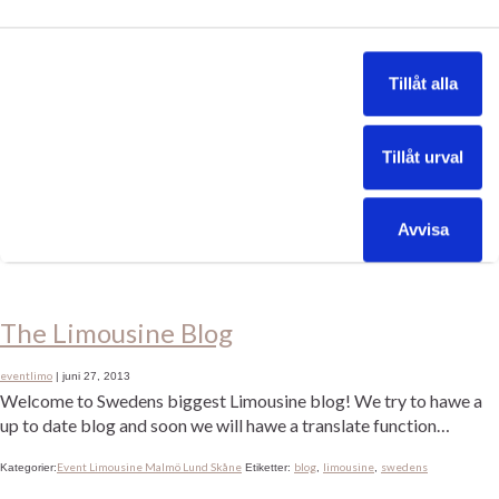
Besök i garaget
eventlimo
|
september 29, 2014
Idag får vi besök i garaget av försäkringsbolaget som ska göra en
Tillåt alla
besiktning efter översvämningen som drabbade oss. Vi har
dokumenterat allt med mycket bilder och har letat fram kvitton
på det mesta som blivit skadat, så nu får vi se vad dom tycker och
Tillåt urval
vad ersättningen blir. Självklart var vi fullt försäkrade som ett
seriöst […]
Avvisa
Blogg
blog
limo
limousine
Limousine Bloggen
Kategorier:
Etiketter:
,
,
,
The Limousine Blog
eventlimo
|
juni 27, 2013
Welcome to Swedens biggest Limousine blog! We try to hawe a
up to date blog and soon we will hawe a translate function…
Event Limousine Malmö Lund Skåne
blog
limousine
swedens
Kategorier:
Etiketter:
,
,