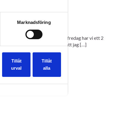
Marknadsföring
 Bunkeflo till centrala Malmö. På fredag har vi ett 2
öllopsmässa i Helsingborg. Vet att jag […]
Tillåt
Tillåt
urval
alla