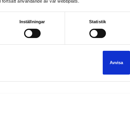
 fortsatt användande av vår webbplats.
Inställningar
Statistik
ör mässor, mingel och en helg full av körningar. En körning idag från
r det bröllopsmingel på Hotel garden på Baltzarsgatan. Söndag br
ge
limousine
,
Avvisa