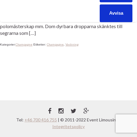
en strategi att marknads­föra drycken som exklusiv. Smarta
champagnetillverkarna sponsrade prestige­fyllda
Avvisa
idrottsevenemang som bland annat seglingstävlingar och
polomästerskap mm. Dom dyrbara dropparna skänktes till
segrarna som […]
Champagne
Champagne
Vaskning
Kategorier:
Etiketter:
,
Tel:
+46 700 416 755
| © 2011-2022 Event Limousine |
Integritetspolicy