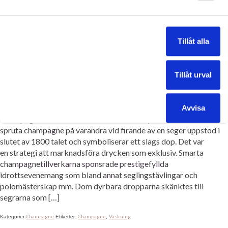
champagnen i bilen var den mer exklusiva sorten Dom Pérignon
av märket Moët et Chandon. Hotellet […]
Champagne
copenhagen
Danmark
Champagne
copenhagen
limo
Kategorier:
,
,
Etiketter:
,
,
,
Tillåt alla
Nyhavn
Strøget
,
Tillåt urval
Varför spruta champagne?
Avvisa
eventlimo
|
mars 16, 2015
Champagne har alltid marknads­förts som lyxvara Traditionen att
spruta champagne på varandra vid firande av en seger uppstod i
slutet av 1800 talet och symboliserar ett slags dop. Det var
en strategi att marknads­föra drycken som exklusiv. Smarta
champagnetillverkarna sponsrade prestige­fyllda
idrottsevenemang som bland annat seglingstävlingar och
polomästerskap mm. Dom dyrbara dropparna skänktes till
segrarna som […]
Champagne
Champagne
Vaskning
Kategorier:
Etiketter:
,