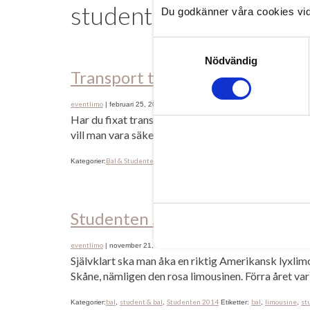
studenten 2014
Du godkänner våra cookies vid
Samtyckesval
Nödvändig
Transport till studenten
eventlimo
|
februari 25, 2014
Har du fixat transport till studenten? Inte..? Då är 
vill man vara säker på att få en äkta Amerikansk lim
Bal & Studenten 2014
bal
student 2014
studenten
Kategorier:
Etiketter:
,
,
,
Studenten 2014
eventlimo
|
november 21, 2013
Självklart ska man åka en riktig Amerikansk lyxlimo
Skåne, nämligen den rosa limousinen. Förra året var 
bal
student & bal
Studenten 2014
bal
limousine
st
Kategorier:
,
,
Etiketter:
,
,