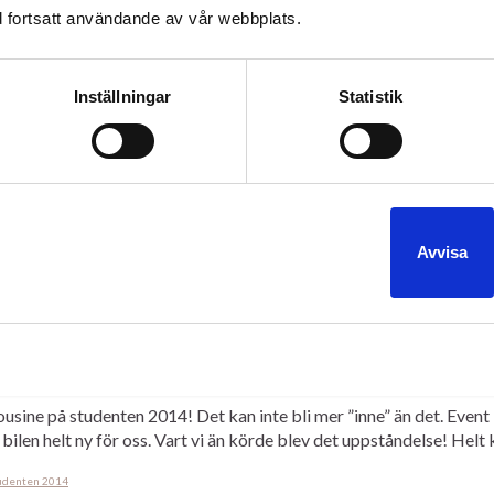
 fortsatt användande av vår webbplats.
Inställningar
Statistik
det hög tid att göra det. Tiderna alla vill ha limousineservice är b
o till sin examen gäller det att vara ute i god tid! – VARNING – Vill
Avvisa
studenten 2014
usine på studenten 2014! Det kan inte bli mer ”inne” än det. Event
bilen helt ny för oss. Vart vi än körde blev det uppståndelse! Helt 
udenten 2014