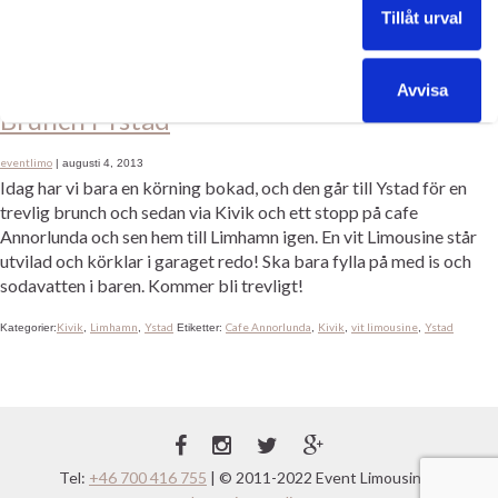
Tillåt urval
Ystad
Ystad Saltsjöbad
Ystad
Ystad Saltsjöbad
Kategorier:
,
Etiketter:
,
Avvisa
Brunch i Ystad
eventlimo
|
augusti 4, 2013
Idag har vi bara en körning bokad, och den går till Ystad för en
trevlig brunch och sedan via Kivik och ett stopp på cafe
Annorlunda och sen hem till Limhamn igen. En vit Limousine står
utvilad och körklar i garaget redo! Ska bara fylla på med is och
sodavatten i baren. Kommer bli trevligt!
Kivik
Limhamn
Ystad
Cafe Annorlunda
Kivik
vit limousine
Ystad
Kategorier:
,
,
Etiketter:
,
,
,
Tel:
+46 700 416 755
| © 2011-2022 Event Limousine |