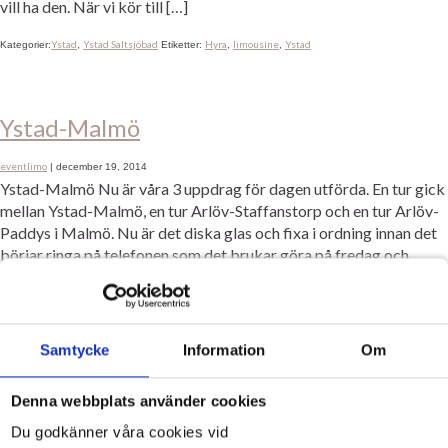
vill ha den. När vi kör till […]
Ystad
Ystad Saltsjöbad
Hyra
limousine
Ystad
Kategorier:
,
Etiketter:
,
,
Ystad-Malmö
eventlimo
|
december 19, 2014
Ystad-Malmö Nu är våra 3 uppdrag för dagen utförda. En tur gick
mellan Ystad-Malmö, en tur Arlöv-Staffanstorp och en tur Arlöv-
Paddys i Malmö. Nu är det diska glas och fixa i ordning innan det
börjar ringa på telefonen som det brukar göra på fredag och
lördagskvällar. Ska även byta bromsljus på vita bilen som jag såg
[…]
Ystad
malmö
Ystad
Ystad-Malmö
Kategorier:
Etiketter:
,
,
Samtycke
Information
Om
Denna webbplats använder cookies
Ystad
Du godkänner våra cookies vid