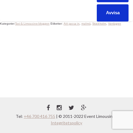
emot det, tvärtom! Jag trivs som fisken i vattnet. Är uppvuxen i
Stockholm och flyttade ner till Malmö […]
Avvisa
Taxi & Limousine bloggen
Att passa in
malmö
Stockholm
Vardagen
Kategorier:
Etiketter:
,
,
,
Tel:
+46 700 416 755
| © 2011-2022 Event Limousine |
Integritetspolicy