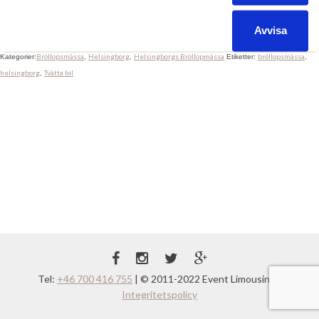
få tillbaka känslan nu när våren nalkas. Att tvätta bil när det
blåser och det är riktigt kallt är […]
Avvisa
Bröllopsmässa
Helsingborg
Helsingborgs Bröllopmässa
bröllopsmässa
Kategorier:
,
,
Etiketter:
,
helsingborg
Tvätta bil
,
Tel:
+46 700 416 755
| © 2011-2022 Event Limousine |
Integritetspolicy