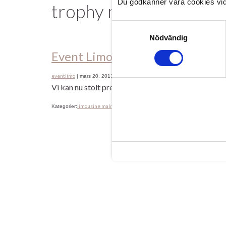
Du godkänner våra cookies vid
trophy mma
Samtyckesval
Nödvändig
Event Limousine & Trophy MMA
eventlimo
|
mars 20, 2013
Vi kan nu stolt pressentera att vi är sponsorer til
limousine malmö
Limousiner Malmö, Lund & Skåne
am
Kategorier:
,
Etiketter: