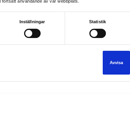
 fortsatt användande av vår webbplats.
Inställningar
Statistik
l Trophy MMA i Malmö 1:a Juni!
iralen
event limousine
fight
limo
limousine
mma
sponsor
trophy mma
,
,
,
,
,
,
,
Avvisa