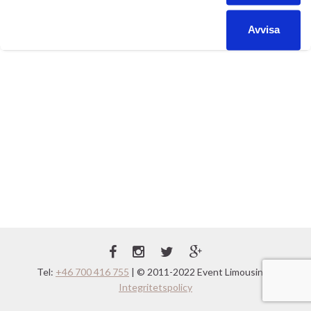
limousine malmö
Limousiner Malmö, Lund & Skåne
amiralen
event
Kategorier:
,
Etiketter:
,
limousine
fight
limo
limousine
mma
sponsor
trophy mma
,
,
,
,
,
,
Avvisa
Tel:
+46 700 416 755
| © 2011-2022 Event Limousine |
Integritetspolicy