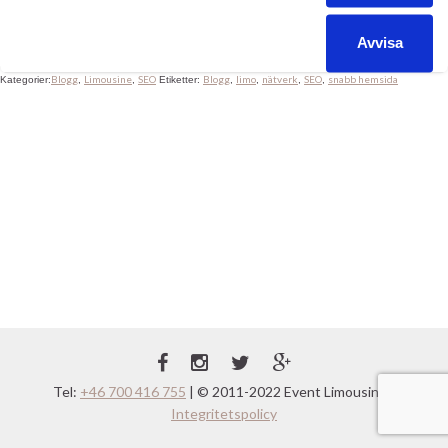
”väger” strax under 700 kb och får ett stort A som betyg och är
snabbare än 99% av alla hemsidor […]
Avvisa
Blogg
Limousine
SEO
Blogg
limo
nätverk
SEO
snabb hemsida
Kategorier:
,
,
Etiketter:
,
,
,
,
Tel:
+46 700 416 755
| © 2011-2022 Event Limousine |
Integritetspolicy