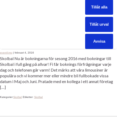
kör fram och chauffören säger att nästa är vår tur att köra fram!
Tillåt alla
Lika kul varje […]
bal
Bal & Student 2018
Slott
Bäckaskog Slott
bal
Skolbal
slott
student
Kategorier:
,
,
Etiketter:
,
,
,
,
Tillåt urval
Skolbal
Avvisa
eventlimo
|
februari 4, 2016
Skolbal Nu är bokningarna för sesong 2016 med bokningar till
Skolbal i full gång på allvar! Fi får boknings förfrågningar varje
dag och telefonen går varm! Det märks att våra limousiner är
populära och vi kommer mer eller mindre bli fullbokade vissa
datum i Maj och Juni. Pratade med en kollega i ett annat företag
[…]
Skolbal
Skolbal
Kategorier:
Etiketter: