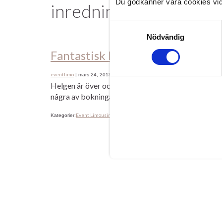
Du godkänner våra cookies vid
inredning
Samtyckesval
Nödvändig
Fantastisk helg…
eventlimo
|
mars 24, 2013
Helgen är över och vi på Event Limousine får pust
några av bokningarna… Vill hälsa vår nya chaufför
Event Limousine
dvd
inredning
interiör
Limousine 
Kategorier:
Etiketter:
,
,
,