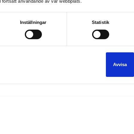
 fortsatt användande av vår webbplats.
Inställningar
Statistik
a ut… Rosa Limousinen var vår mest bokade bil även denna helg. Mö
 Frederik välkommen. Du gjorde ett kanon jobb i helgen!
Avvisa
Malmö
meka
tv
,
,