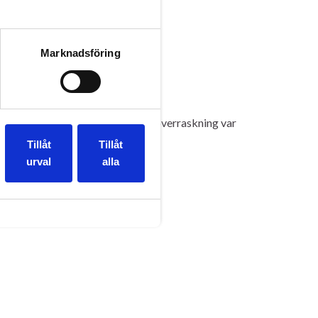
Marknadsföring
hippa, nattklubb, barnkalas och överraskning var
Tillåt
Tillåt
urval
alla