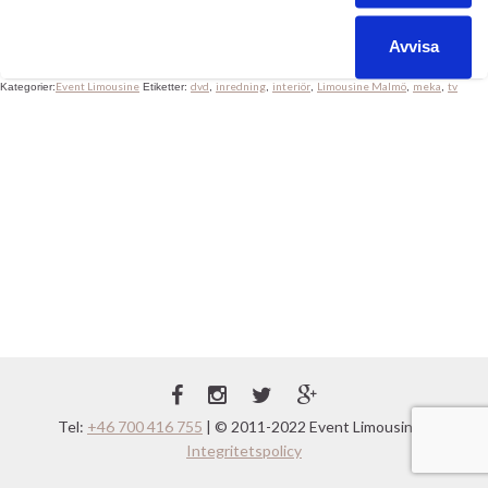
bokningarna… Vill hälsa vår nya chaufför Frederik välkommen. Du
gjorde ett kanon jobb i helgen!
Avvisa
Event Limousine
dvd
inredning
interiör
Limousine Malmö
meka
tv
Kategorier:
Etiketter:
,
,
,
,
,
Tel:
+46 700 416 755
| © 2011-2022 Event Limousine |
Integritetspolicy