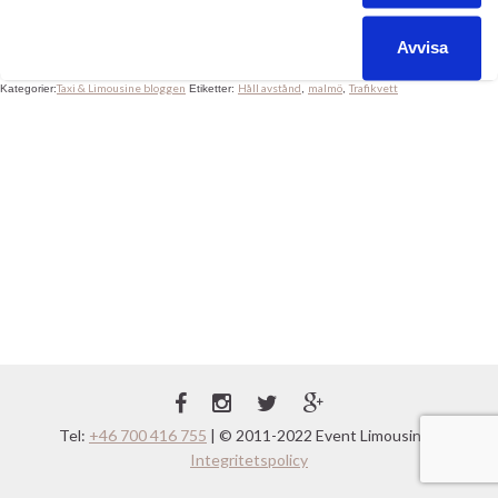
bara vilja skrika *Håll avstånd och använd blinkers din dumma
jävel* !!! Tur att man kan samla sig och strunta i […]
Avvisa
Taxi & Limousine bloggen
Håll avstånd
malmö
Trafikvett
Kategorier:
Etiketter:
,
,
Tel:
+46 700 416 755
| © 2011-2022 Event Limousine |
Integritetspolicy