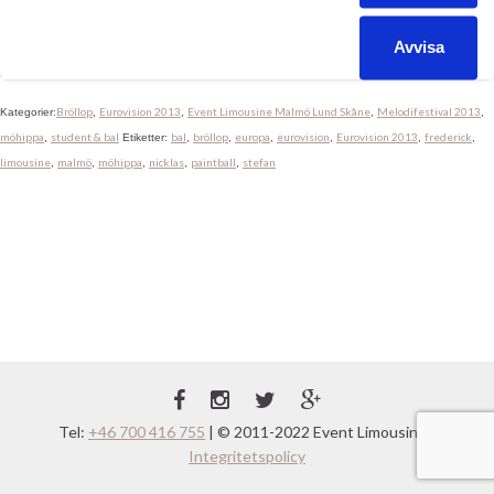
vibrerar av förväntningar! Hela Europa kommer att se vår stad.
Dagens första Limousinetur är redan avklarad. Frederick fick
Avvisa
stiga upp i ottan för att köra […]
Bröllop
Eurovision 2013
Event Limousine Malmö Lund Skåne
Melodifestival 2013
Kategorier:
,
,
,
,
möhippa
student & bal
bal
bröllop
europa
eurovision
Eurovision 2013
frederick
,
Etiketter:
,
,
,
,
,
,
limousine
malmö
möhippa
nicklas
paintball
stefan
,
,
,
,
,
Tel:
+46 700 416 755
| © 2011-2022 Event Limousine |
Integritetspolicy