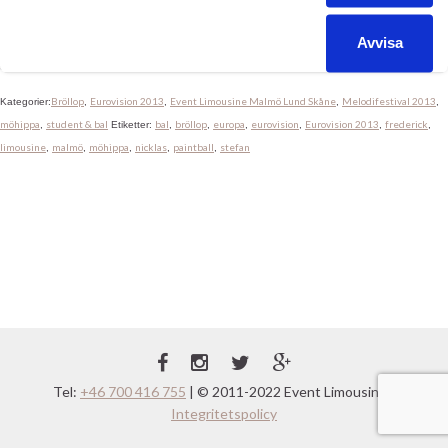
vibrerar av förväntningar! Hela Europa kommer att se vår stad.
Dagens första Limousinetur är redan avklarad. Frederick fick
Avvisa
stiga upp i ottan för att köra […]
Bröllop
Eurovision 2013
Event Limousine Malmö Lund Skåne
Melodifestival 2013
Kategorier:
,
,
,
,
möhippa
student & bal
bal
bröllop
europa
eurovision
Eurovision 2013
frederick
,
Etiketter:
,
,
,
,
,
,
limousine
malmö
möhippa
nicklas
paintball
stefan
,
,
,
,
,
Tel:
+46 700 416 755
| © 2011-2022 Event Limousine |
Integritetspolicy