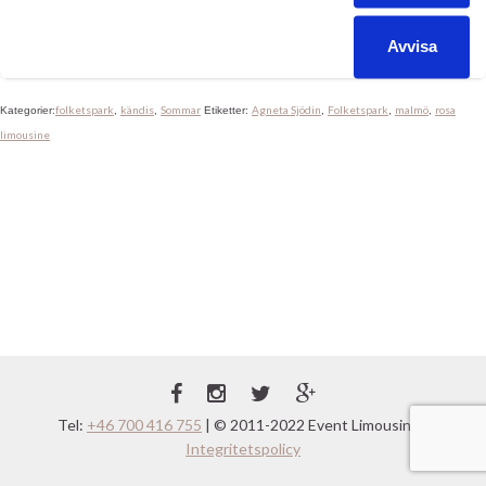
ska man göra det med storslagen stil med en riktig kändis limo
som lockar till sig uppmärksamheten. Med nio meter rosa limo
Avvisa
kan man […]
folketspark
kändis
Sommar
Agneta Sjödin
Folketspark
malmö
rosa
Kategorier:
,
,
Etiketter:
,
,
,
limousine
Tel:
+46 700 416 755
| © 2011-2022 Event Limousine |
Integritetspolicy