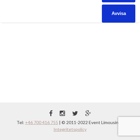
får totalt plats 8 […]
Avvisa
Alkohol
svensexa
service
skåne
svensexa
Kategorier:
,
Etiketter:
,
,
Tel:
+46 700 416 755
| © 2011-2022 Event Limousine |
Integritetspolicy