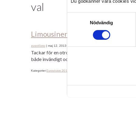
Du godkänner våra cookies vid
val
Samtyckesval
Nödvändig
Limousinerna på rehab!
eventlimo
|
maj 12, 2013
Tackar för en otroligt trevlig helg, men nu är det da
både invändigt och utvändigt så vi är redo för Eurov
Eurovision 2013
Melodifestival 2013
Sommar
af bor
Kategorier:
,
,
Etiketter: