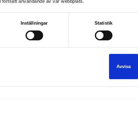
 fortsatt användande av vår webbplats.
Inställningar
Statistik
gs för lite vila. I morgon Måndag är det fullt drag igen i Limousineg
ision veckan! Yes :)
Avvisa
gen
bröllop
eurovision
event limousine
limousine
lomma
lund
malmö
student
Trelleborg
v
,
,
,
,
,
,
,
,
,
,