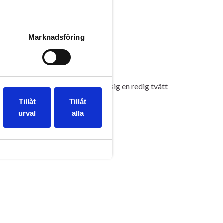
Marknadsföring
araget igen! Alla 3 bilarna ska få sig en redig tvätt
Tillåt
Tillåt
urval
alla
al
Weekend
,