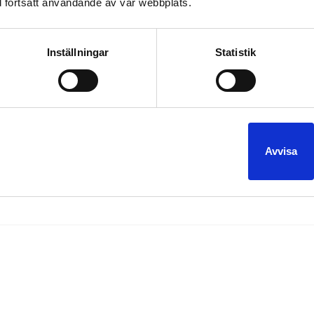
 fortsatt användande av vår webbplats.
Inställningar
Statistik
-05-11
ner och körde i kortege till Lund där balen skulle hållas på Grand
Lund var det omfattande avspärrningar pga Lundaloppet. Vi tog en 
Avvisa
3 limousiner
bal
Grand Hotel
limo
limousine
lund
Lundaloppet
Trelleborg
underbar
ter:
,
,
,
,
,
,
,
,