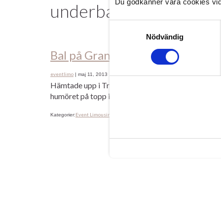
Du godkänner våra cookies vid
underbar
Samtyckesval
Nödvändig
Bal på Grand Hotel i Lund 2013
eventlimo
|
maj 11, 2013
Hämtade upp i Trelleborg med alla 3 av vår limousi
humöret på topp i Limousinen. När vi anlände till 
Event Limousine Malmö Lund Skåne
Lund
student & bal
Kategorier:
,
,
Etiket