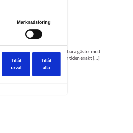
Marknadsföring
 Hotel. Fantastiskt väder och underbara gäster med
omväg men lyckades ändå pricka in tiden exakt […]
Tillåt
Tillåt
urval
alla