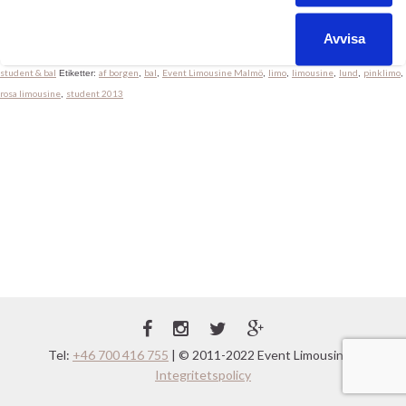
garaget får snällt vänta tills det lugnat ner sig en aning.
Avvisa
Event Limousine Malmö Lund Skåne
Limousiner Malmö, Lund & Skåne
PinkLimo
Kategorier:
,
,
,
student & bal
af borgen
bal
Event Limousine Malmö
limo
limousine
lund
pinklimo
Etiketter:
,
,
,
,
,
,
,
rosa limousine
student 2013
,
Tel:
+46 700 416 755
| © 2011-2022 Event Limousine |
Integritetspolicy