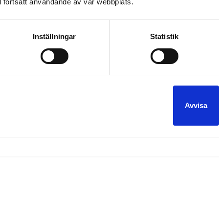
 fortsatt användande av vår webbplats.
Inställningar
Statistik
o!
Limo!
bal i lund
eventlimousine
Limousine Malmö
lund
Pinklimo i Malmö
rosa limousine i skåna
stu
,
,
,
,
,
,
Avvisa