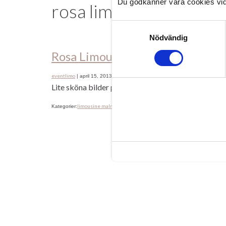
Du godkänner våra cookies vid
rosa limousine i skåna
Samtyckesval
Nödvändig
Rosa Limousine Malmö, PinkLim
eventlimo
|
april 15, 2013
Lite sköna bilder på Sveriges mest fotade bil, Pink
limousine malmö
PinkLimo
student & bal
af borgen
Kategorier:
,
,
Etiketter:
,