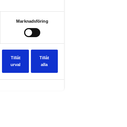
Marknadsföring
Tillåt
Tillåt
denter i skåna
urval
alla