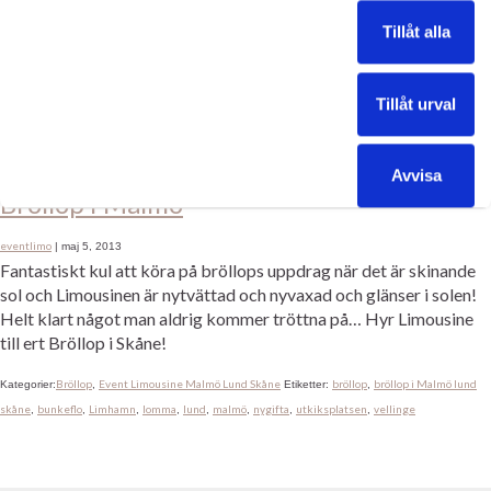
gratulerar det nygifta paret med att kasta ris och hurra, för att
Tillåt alla
sedan se dom gå in i en vit Limousine och […]
Bröllop
Event Limousine Malmö Lund Skåne
bröllop
brudparet
elegant
Kategorier:
,
Etiketter:
,
,
,
Tillåt urval
fest
limo
limousine
nygifta
stilfullt
,
,
,
,
Avvisa
Bröllop i Malmö
eventlimo
|
maj 5, 2013
Fantastiskt kul att köra på bröllops uppdrag när det är skinande
sol och Limousinen är nytvättad och nyvaxad och glänser i solen!
Helt klart något man aldrig kommer tröttna på… Hyr Limousine
till ert Bröllop i Skåne!
Bröllop
Event Limousine Malmö Lund Skåne
bröllop
bröllop i Malmö lund
Kategorier:
,
Etiketter:
,
skåne
bunkeflo
Limhamn
lomma
lund
malmö
nygifta
utkiksplatsen
vellinge
,
,
,
,
,
,
,
,