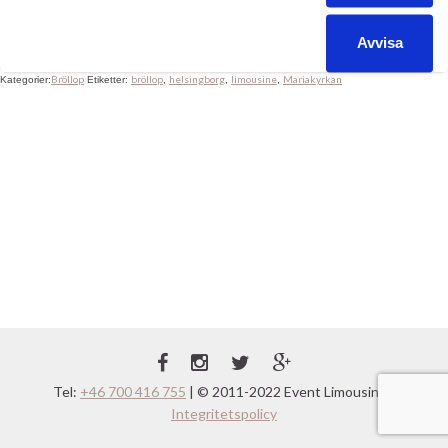
så är inte det särskilt limousine vänligt. Enormt trångt och mycket
folk, så det gäller att ha tungan i rätt mun ;) […]
Avvisa
Bröllop
bröllop
helsingborg
limousine
Mariakyrkan
Kategorier:
Etiketter:
,
,
,
Tel:
+46 700 416 755
| © 2011-2022 Event Limousine |
Integritetspolicy