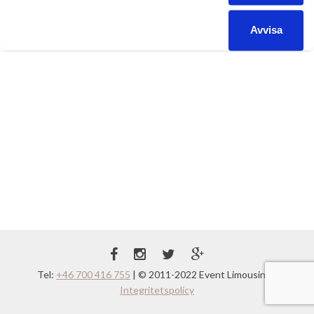
Event Limousine Malmö Lund Skåne
PinkLimo
rosa limousine
student & bal
Tidning
Kategorier:
,
,
,
,
Avvisa
event limousine
hallandsposten
halmstad
malmö
pinklimo
rosa limousine
tylösand
Etiketter:
,
,
,
,
,
,
Tel:
+46 700 416 755
| © 2011-2022 Event Limousine |
Integritetspolicy