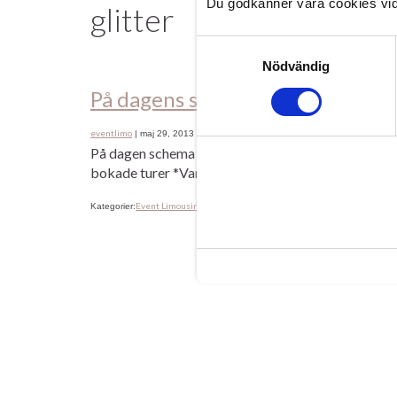
Du godkänner våra cookies vid
glitter
Samtyckesval
Nödvändig
På dagens schema…
eventlimo
|
maj 29, 2013
På dagen schema står det: *Åka och köpa bilvårds 
bokade turer *Vanligt kontorsjobb *Byta generator 
Event Limousine Malmö Lund Skåne
rosa limousine
g
Kategorier:
,
Etiketter: