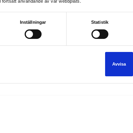
 fortsatt användande av vår webbplats.
Inställningar
Statistik
produkter *Vaxa rosa limousinen *Slänga soppor och panta burkar 
på rosa limousinen *Fika :) Det är inte bara glitter och glamour a
Avvisa
arage
glamour
glitter
limo
limousine
malmö
rosa limousine
,
,
,
,
,
,