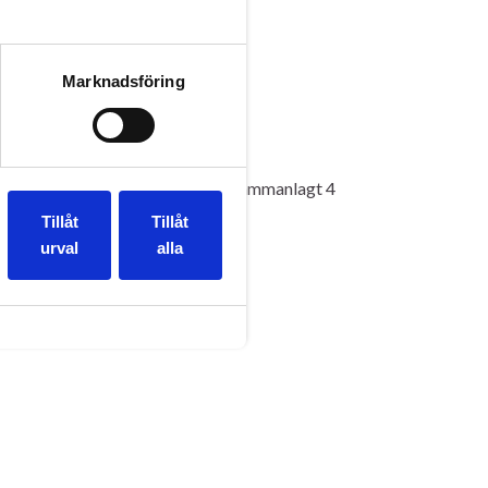
Marknadsföring
*Förbereda alla 3 Liousiner för sammanlagt 4
tt jobba med limousiner!
Tillåt
Tillåt
urval
alla