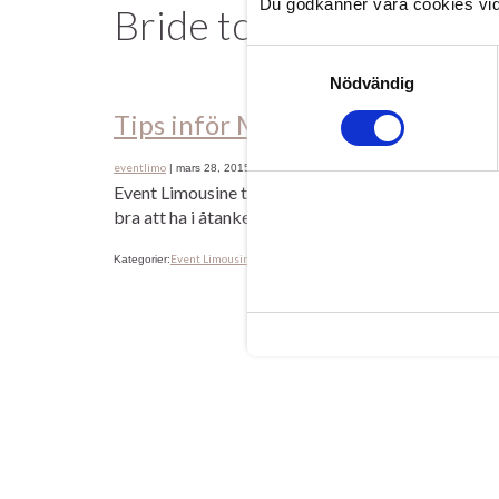
Du godkänner våra cookies vid
Bride to be
Samtyckesval
Nödvändig
Tips inför Möhippan/Svensexan
eventlimo
|
mars 28, 2015
Event Limousine tipsar: Inte så konstigt att vi just
bra att ha i åtanke när man planerar en överraskni
Event Limousine Malmö Lund Skåne
Bride to be
bröll
Kategorier:
Etiketter:
,