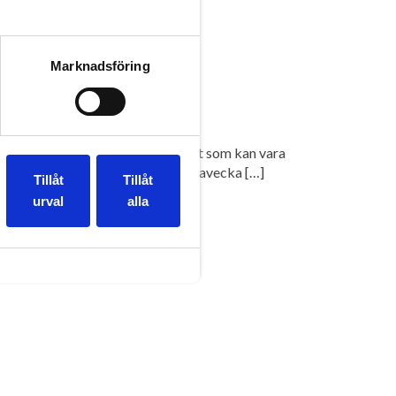
Marknadsföring
nsexa, men det fins en hel del annat som kan vara
 över. Vi skulle kunna köra en temavecka […]
Tillåt
Tillåt
urval
alla