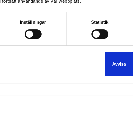
 fortsatt användande av vår webbplats.
Inställningar
Statistik
 vill tipsa om våra Limousiner som är perfekta för just Möhippa/Sve
ngs Möhippa/Svensexa. Ska försöka ta upp lite här på bloggen fram
Avvisa
op
marrage
möhippa
svensexa
,
,
,