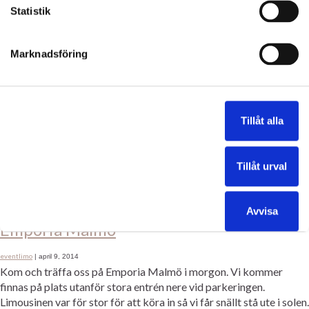
Trevligt sätt att visa uppskattning till sin familj och lyxa […]
Statistik
Emporia
Event Limousine
Hyra Limousine i Malmö
Svedala
Emporia
limo
Kategorier:
,
,
,
Etiketter:
,
,
Svedala
Marknadsföring
Rosa Limousinen
Tillåt alla
eventlimo
|
april 11, 2014
Rosa Limousinen utanför Emporia i Malmö
Tillåt urval
Emporia
rosa limousine
Emporia
Rosa Limousinen
Kategorier:
,
Etiketter:
,
Avvisa
Emporia Malmö
eventlimo
|
april 9, 2014
Kom och träffa oss på Emporia Malmö i morgon. Vi kommer
finnas på plats utanför stora entrén nere vid parkeringen.
Limousinen var för stor för att köra in så vi får snällt stå ute i solen.